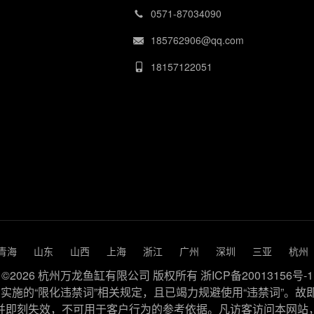
0571-87034090
185762906@qq.com
18157122051
青海
山东
山西
上海
浙江
广州
深圳
三亚
杭州
©2026 杭州万龙鱼缸有限公司 版权所有
浙ICP备20013156号-1
施的“限化违禁词”相关规定，且已竭力规避使用“违禁词”。故
并即刻失效，不可用于客户行为的参考依据。凡访客访问本网站