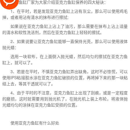
万龙鱼缸厂家为大家介绍
亚克力鱼缸
保养的四大秘诀：
1、在平时，若是发现
亚克力鱼缸
上沾有灰尘，那么可以使用鸡毛
掸，或者用沾有清水的抹布进行擦拭;
如果说在
亚克力鱼缸
上沾上了油污，那么需要在抹布上沾上适量
的清水和软性洗洁剂，然后在
亚克力鱼缸
上轻轻的擦拭。
2、如果说要让亚克力鱼缸能够一直保持光亮，那么可以使用液体
抛光蜡：
选用一块软布，在上面倒入抛光蜡，然后均匀的擦拭在
亚克力鱼
缸
上，就可以了。
3、若是在平时，不慎亚克力鱼缸弄出缺角，这时不必惊慌，可以
使用IPS粘接胶水涂在
亚克力鱼缸
破损的位置，再将掉下来的那一块粘
结上去，等其干透就可以了。
4、由于平时的不注意，亚克力鱼缸上出现了刮痕，或是一定程度
的磨损，这时就需要用到抛光机了，在抛光机上装上布轮，将液体抛
光蜡均匀的涂抹在
亚克力鱼缸
受损的位置。
使用亚克力鱼缸有什么好处