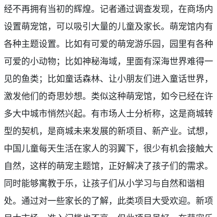
经不再拥有当初的辉煌。记者通过调查发现，在商场内
设置萌宠馆，可以吸引大量
的儿童及家长。萌宠馆内有
各种主题设置。比如有可爱的萌宠游乐园，园里有各种
可
爱的小动物；比如神秘海域，里面有深海世界难得
一
见的鱼类；比如童话森林、
让小朋友们进入童话世界，
激发他们的奇思妙想。类似这种萌宠馆，如今已经在许
多
大中城市悄然兴起。有市场人士分析称，这是商城转
型的契机，是商城未来发展的新
项目、新产业。试想，
中国儿童每天生活在家人的羽翼下，很少有机会接触大
自然，
这样的萌宠主题馆，正好解决了孩子们的需求。
同时能够寓教于乐，让孩子们从小学
习与自然和谐相
处。通过对
一
些家长的了解，此类项目大受欢迎。
新项