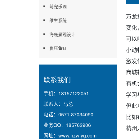
萌宠乐园
万龙
维生系统
变化
海底景观设计
可以
负压鱼缸
小动
激发
商城
联系我们
有机
手机：
18157122051
学
习
联系人：
马总
但此
电话：
0571-87034090
比如
业务QQ：
185762906
杭州
网址：
www.hzwlyg.com