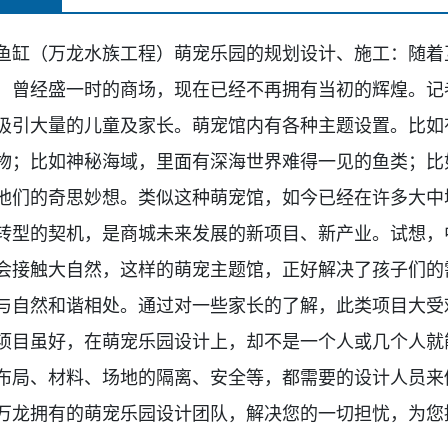
鱼缸（万龙水族工程）
萌宠乐园的规划设计、施工：
随着
，曾经盛
一
时的商场，现在
已经不再拥有当初的辉煌。记
吸引大量
的儿童及家长。萌宠馆内有各种主题设置。比如
物；比如神秘海域，里面有深海世界难得
一
见的鱼类；比
他们的奇思妙想。类似这种萌宠馆，如今已经在许多
大中
转型的契机，是商城未来发展的新
项目、新产业。试想，
会接触大自然，
这样的萌宠主题馆，正好解决了孩子们的
与自然和谐相处。通过对
一
些家长的了解，此类项目大受
项目虽好，在萌宠乐园设计上，却不是
一
个人或几个人就
布局、材料、场地的隔
离、安全等，都需要的设计人员来
万龙拥有的萌宠乐园设计团队，解决您的
一
切担忧，为您